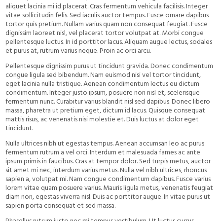
aliquet lacinia mi id placerat. Cras fermentum vehicula facilisis. Integer
vitae sollicitudin felis. Sed iaculis auctor tempus. Fusce ornare dapibus
tortor quis pretium. Nullam varius quam non consequat feugiat. Fusce
dignissim laoreet nisl, vel placerat tortor volutpat at. Morbi congue
pellentesque luctus. In id porttitor lacus. Aliquam augue lectus, sodales
et purus at, rutrum varius neque. Proin ac orci arcu.
Pellentesque dignissim purus ut tincidunt gravida. Donec condimentum
congue ligula sed bibendum. Nam euismod nisi vel tortor tincidunt,
eget lacinia nulla tristique. Aenean condimentum lectus eu dictum
condimentum. Integer justo ipsum, posuere non nisl et, scelerisque
fermentum nunc. Curabitur varius blandit nisl sed dapibus. Donec libero
massa, pharetra ut pretium eget, dictum id lacus. Quisque consequat
mattis risus, ac venenatis nisi molestie et. Duis luctus at dolor eget
tincidunt.
Nulla ultrices nibh ut egestas tempus. Aenean accumsan leo ac purus
fermentum rutrum a vel orci. Interdum et malesuada fames ac ante
ipsum primis in faucibus. Cras at tempor dolor. Sed turpis metus, auctor
sit amet mi nec, interdum varius metus. Nulla vel nibh ultrices, rhoncus
sapien a, volutpat mi. Nam congue condimentum dapibus. Fusce varius
lorem vitae quam posuere varius. Mauris ligula metus, venenatis feugiat
diam non, egestas viverra nisl. Duis ac porttitor augue. In vitae purus ut
sapien porta consequat et sed massa.