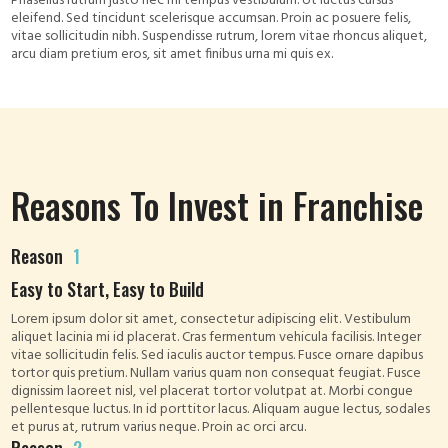
Phasellus rutrum justo nec mi tempus vestibulum. Ut luctus cursus
eleifend. Sed tincidunt scelerisque accumsan. Proin ac posuere felis,
vitae sollicitudin nibh. Suspendisse rutrum, lorem vitae rhoncus aliquet,
arcu diam pretium eros, sit amet finibus urna mi quis ex.
Reasons To Invest in Franchise
Reason
1
Easy to Start, Easy to Build
Lorem ipsum dolor sit amet, consectetur adipiscing elit. Vestibulum
aliquet lacinia mi id placerat. Cras fermentum vehicula facilisis. Integer
vitae sollicitudin felis. Sed iaculis auctor tempus. Fusce ornare dapibus
tortor quis pretium. Nullam varius quam non consequat feugiat. Fusce
dignissim laoreet nisl, vel placerat tortor volutpat at. Morbi congue
pellentesque luctus. In id porttitor lacus. Aliquam augue lectus, sodales
et purus at, rutrum varius neque. Proin ac orci arcu.