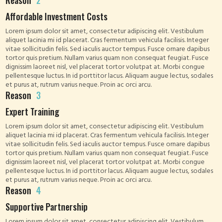
Reason
2
Affordable Investment Costs
Lorem ipsum dolor sit amet, consectetur adipiscing elit. Vestibulum
aliquet lacinia mi id placerat. Cras fermentum vehicula facilisis. Integer
vitae sollicitudin felis. Sed iaculis auctor tempus. Fusce ornare dapibus
tortor quis pretium. Nullam varius quam non consequat feugiat. Fusce
dignissim laoreet nisl, vel placerat tortor volutpat at. Morbi congue
pellentesque luctus. In id porttitor lacus. Aliquam augue lectus, sodales
et purus at, rutrum varius neque. Proin ac orci arcu.
Reason
3
Expert Training
Lorem ipsum dolor sit amet, consectetur adipiscing elit. Vestibulum
aliquet lacinia mi id placerat. Cras fermentum vehicula facilisis. Integer
vitae sollicitudin felis. Sed iaculis auctor tempus. Fusce ornare dapibus
tortor quis pretium. Nullam varius quam non consequat feugiat. Fusce
dignissim laoreet nisl, vel placerat tortor volutpat at. Morbi congue
pellentesque luctus. In id porttitor lacus. Aliquam augue lectus, sodales
et purus at, rutrum varius neque. Proin ac orci arcu.
Reason
4
Supportive Partnership
Lorem ipsum dolor sit amet, consectetur adipiscing elit. Vestibulum